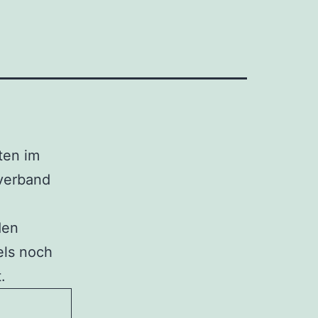
ten im
verband
den
els noch
.