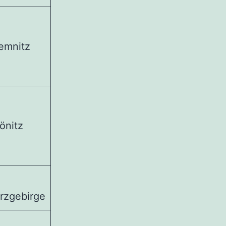
emnitz
önitz
Erzgebirge