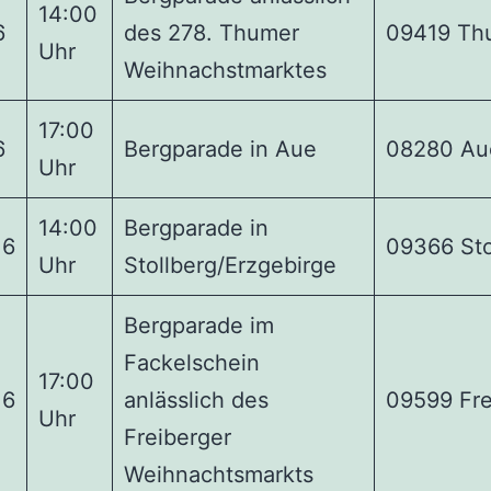
14:00
6
des 278. Thumer
09419 Th
Uhr
Weihnachstmarktes
17:00
6
Bergparade in Aue
08280 Au
Uhr
14:00
Bergparade in
16
09366 Sto
Uhr
Stollberg/Erzgebirge
Bergparade im
Fackelschein
17:00
16
anlässlich des
09599 Fre
Uhr
Freiberger
Weihnachtsmarkts