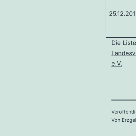
25.12.20
Die List
Landesv
e.V.
Veröffentl
Von
Erzge