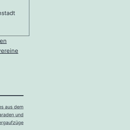
stadt
hen
ereine
es aus dem
araden und
ergaufzüge