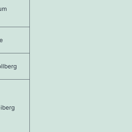
um
e
llberg
iberg