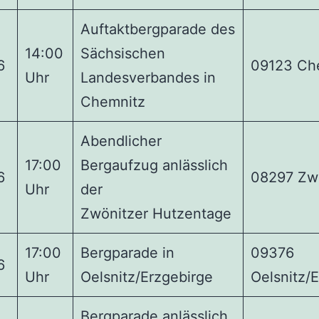
Auftaktbergparade des
14:00
Sächsischen
6
09123 Ch
Uhr
Landesverbandes in
Chemnitz
Abendlicher
17:00
Bergaufzug anlässlich
6
08297 Zw
Uhr
der
Zwönitzer Hutzentage
17:00
Bergparade in
09376
6
Uhr
Oelsnitz/Erzgebirge
Oelsnitz/
Bergparade anlässlich