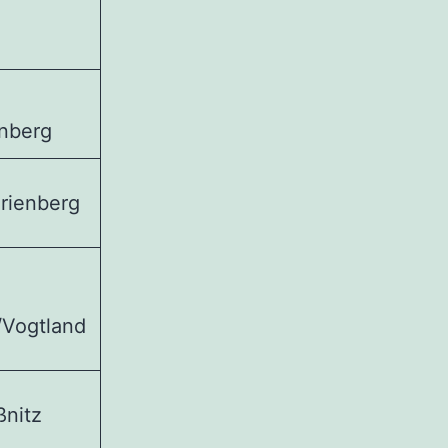
nberg
rienberg
Vogtland
nitz