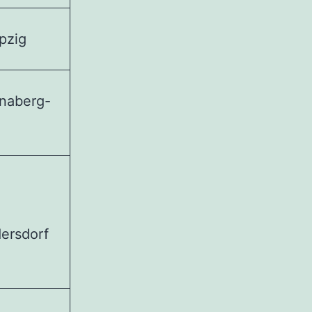
pzig
naberg-
dersdorf