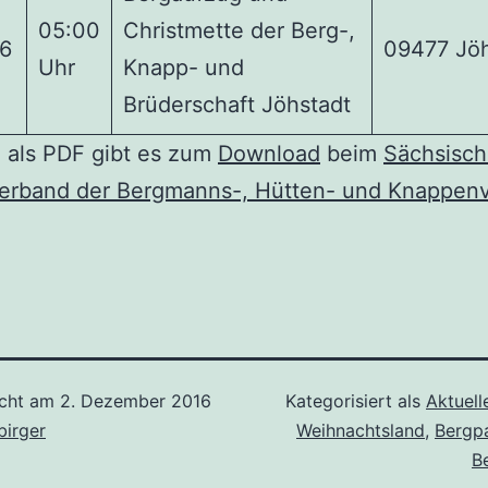
05:00
Christmette der Berg-,
16
09477 Jöh
Uhr
Knapp- und
Brüderschaft Jöhstadt
e als PDF gibt es zum
Download
beim
Sächsisc
erband der Bergmanns-, Hütten- und Knappenv
icht am
2. Dezember 2016
Kategorisiert als
Aktuell
birger
Weihnachtsland
,
Bergp
B