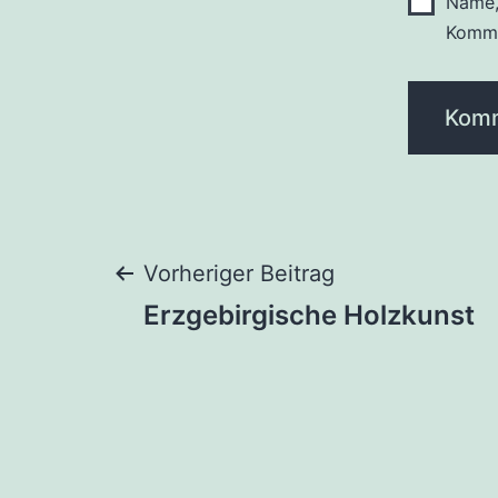
Name,
Komme
Beitragsnaviga
Vorheriger Beitrag
Erzgebirgische Holzkunst