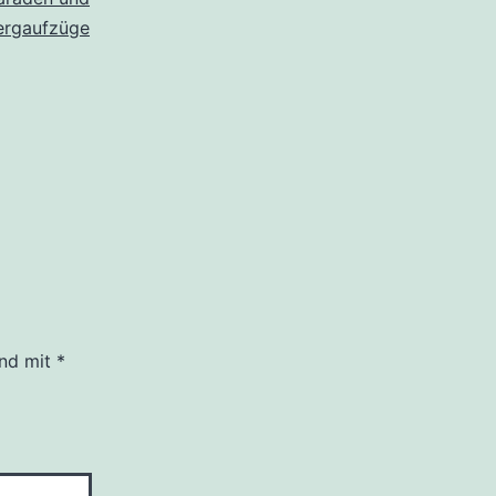
ergaufzüge
ind mit
*