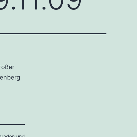
roßer
tenberg
araden und