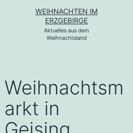
Zum
WEIHNACHTEN IM
Inhalt
ERZGEBIRGE
springen
Aktuelles aus dem
Weihnachtsland
Weihnachtsm
arkt in
Geising