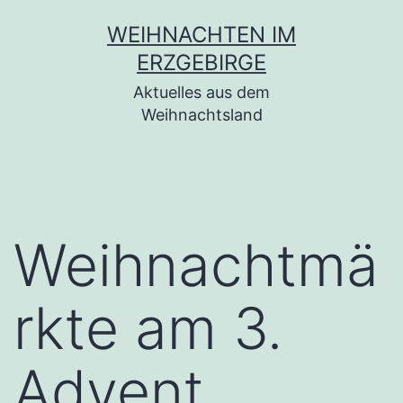
Zum
WEIHNACHTEN IM
Inhalt
ERZGEBIRGE
springen
Aktuelles aus dem
Weihnachtsland
Weihnachtmä
rkte am 3.
Advent